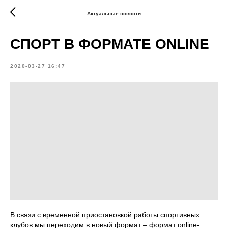
Актуальные новости
СПОРТ В ФОРМАТЕ ONLINE
2020-03-27 16:47
В связи с временной приостановкой работы спортивных
клубов мы переходим в новый формат – формат online-