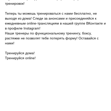
тренировок!
Теперь ты можешь тренироваться с нами бесплатно, не
выходя из дома! Следи за анонсами и присоединяйся к
ежедневным online-трансляциям в нашей группе ВКонтакте и
в профиле Instagram!
Наши тренеры по функциональному тренингу, боксу,
растяжке не позволят тебе потерять форму! Оставайся с
нами!
Тренируйся дома!
Тренируйся online!